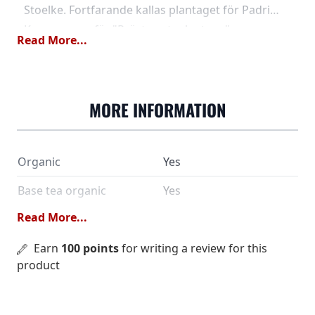
Stoelke. Fortfarande kallas plantaget för Padri
Kaman, ungefär "Prästens teplantage" av
Read More...
lokalinvånarna. Det är plockingen från den allra
första dagen på säsongen, bladklassen är
SFTGFOP1.
MORE INFORMATION
Organic
Yes
Base tea organic
Yes
Read More...
SKU
202601
Origin
Earn
100 points
for writing a review for this
India
product