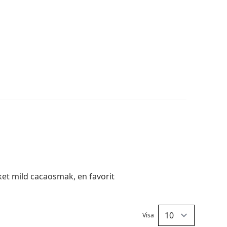
ket mild cacaosmak, en favorit
Visa
Per sid