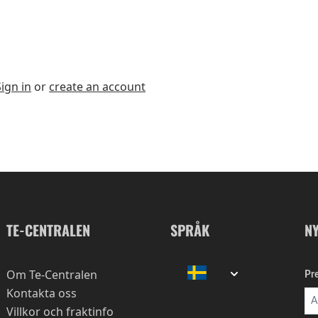
Sign in
or
create an account
TE-CENTRALEN
SPRÅK
N
Om Te-Centralen
Pr
Kontakta oss
Villkor och fraktinfo