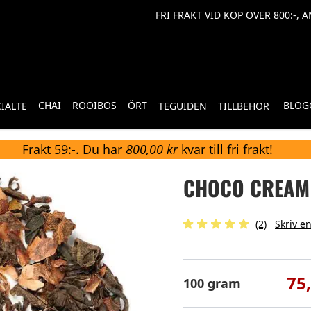
FRI FRAKT VID KÖP ÖVER 800:-, 
CHAI
ROOIBOS
ÖRT
BLOG
CIALTE
TEGUIDEN
TILLBEHÖR
Frakt 59:-. Du har
800,00 kr
kvar till fri frakt!
CHOCO CREAM
(2)
Skriv e
75
100 gram