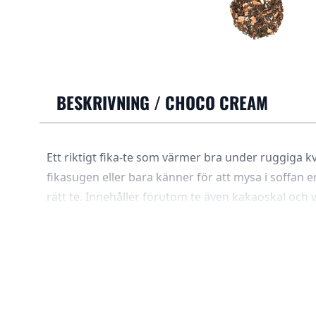
BESKRIVNING /
CHOCO CREAM
Ett riktigt fika-te som värmer bra under ruggiga kv
fikasugen eller bara känner för att mysa i soffan e
rätt te. Innehåller förutom te även kakaoskal och va