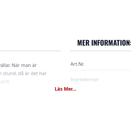
MER INFORMATION
Art.Nr.
ällar. När man är
n stund, då är det här
Ingredienser
nilj.
Läs Mer...
Dosering
Vattentemperatur
Tid