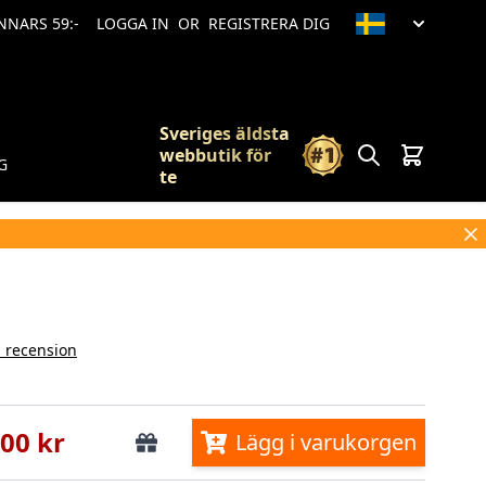
ANNARS 59:-
LOGGA IN
OR
REGISTRERA DIG
Sveriges äldsta
Sök
Vagn
webbutik för
G
te
n recension
,00 kr
Lägg i varukorgen