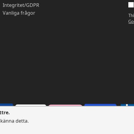
Integritet/GDPR
Vanliga frågor
Th
Go
ttre.
dkänna detta.