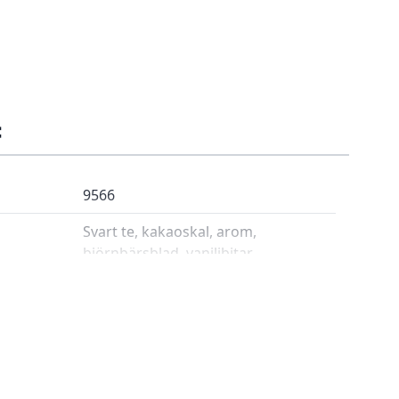
:
9566
Svart te, kakaoskal, arom,
björnbärsblad, vaniljbitar
2-3 gram/ 2dl
100°C
4-5 min