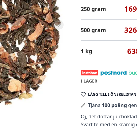
169
250 gram
326
500 gram
63
1 kg
I LAGER
LÄGG TILL I ÖNSKELISTAN
Tjäna
100 poäng
geno
Oj, det doftar ju chokla
Svart te med en krämig