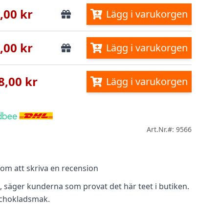
,00 kr
Lägg i varukorgen
,00 kr
Lägg i varukorgen
8,00 kr
Lägg i varukorgen
Art.Nr.#: 9566
m att skriva en recension
d, säger kunderna som provat det här teet i butiken.
 chokladsmak.