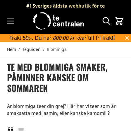
Skip to Content
#1
Sveriges äldsta webbutik för te
Sök
Vagn
Frakt 59:-. Du har
800,00 kr
kvar till fri frakt!
Hem
/
Teguiden
/
Blommiga
TE MED BLOMMIGA SMAKER,
PÅMINNER KANSKE OM
SOMMAREN
Är blommiga teer din grej? Här har vi teer som är
smaksatta med jasmin, eller kanske kamomill?
Rutnät
Lista