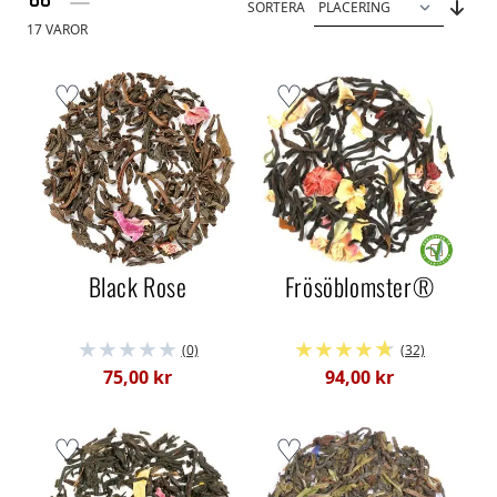
Visa som
SORTERA
17
VAROR
Black Rose
Frösöblomster®
(0)
(32)
75,00 kr
94,00 kr