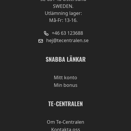
och snäll smak som för mig påminner lite om
SWEDEN.
grapefrukt. Kommer absolut köpa om!
Utlämning lager:
Må-Fr: 13-16.
Kvalitet
+46 63 123688
Prisvärd
hej@tecentralen.se
Frisk och söt.
Av
Emma
2021-10-20
SNABBA LÄNKAR
Frisk och lite söt smak. Ett gott te alla tider på
dagen.
Mitt konto
Min bonus
Kvalitet
Prisvärd
TE-CENTRALEN
Uppfriskande te
Av
Nellie
2020-12-20
Om Te-Centralen
Jättegott te med en härlig smak av citron och
mango. Bra balans mellan sött och surt.
Kontakta oss