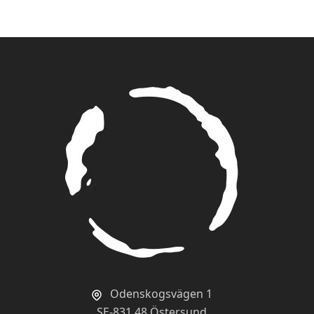
Kvalitet
Prisvärd
En blandning av friskt och sött!
Av
Maria
2024-06-13
Doften är man öppnar påsen är underbar och
teet levde verkligen upp till förväntningarna.
Så gott! Friskt och lite sötma. Kommer att bli
en favorit.
Kvalitet
Prisvärd
Lika gott varje gång!
Av
Elin
2024-03-06
Odenskogsvägen 1
Ett mjukt och gott rooibos. Den har en fräsch
SE-831 48 Östersund