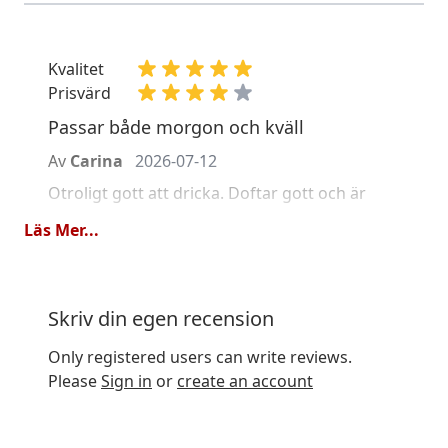
Kvalitet
Prisvärd
Passar både morgon och kväll
Av
Carina
2026-07-12
Otroligt gott att dricka. Doftar gott och är
fantastiskt att dricka. Smakar som en söt och
Läs Mer...
fräsch citronkaka
Kvalitet
Skriv din egen recension
Prisvärd
En ny favorit
Only registered users can write reviews.
Please
Sign in
or
create an account
Av
Sara
2026-01-30
Perfekt balans mellan friskt och sött. Det
godaste rooibusteet jag nånsin druckit!