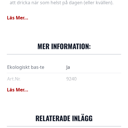
att dricka när som helst på dagen (eller kvällen).
Läs Mer...
MER INFORMATION:
Ekologiskt bas-te
Ja
Art.Nr.
9240
Läs Mer...
Rooibos*, citrongräs*,
naturlig arom *)Från
Ingredienser
kontrollerade ekologiska
odlingar
RELATERADE INLÄGG
Dosering
3 gram(ca 1½ tsk) / 2dl