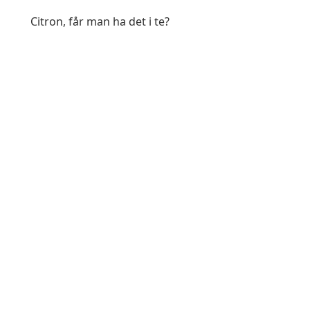
Vattentemperatur
95-100 grader
Citron, får man ha det i te?
Tid
5 minuter
Ursprung
Sydafrika