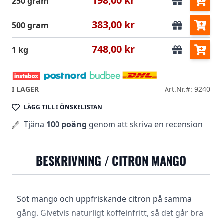
198,00 kr
250 gram
383,00 kr
500 gram
748,00 kr
1 kg
I LAGER
Art.Nr.#: 9240
LÄGG TILL I ÖNSKELISTAN
Tjäna
100 poäng
genom att skriva en recension
BESKRIVNING /
CITRON MANGO
Söt mango och uppfriskande citron på samma
gång. Givetvis naturligt koffeinfritt, så det går bra