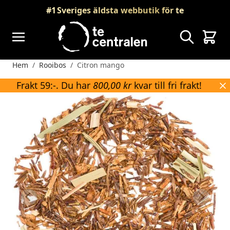
Skip to Content
#1
Sveriges äldsta webbutik för te
Sök
Vagn
Hem
/
Rooibos
/
Citron mango
Frakt 59:-. Du har
800,00 kr
kvar till fri frakt!