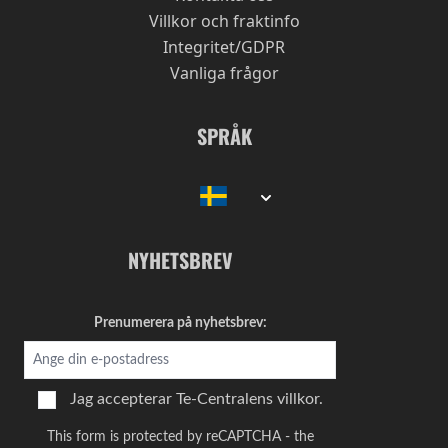
Uppfriskande och nyttigt utan koffein!
Villkor och fraktinfo
Integritet/GDPR
Vanliga frågor
Kvalitet
Prisvärd
Älskar!
SPRÅK
Av
Cathrine
2020-11-14
Älskar detta te! Ger mig energi. Smakar friskt
och lite sött
NYHETSBREV
Kvalitet
Prisvärd
Prenumerera på nyhetsbrev:
Familjens favorit!
Av
Olha
2020-07-14
Jag accepterar
Te-Centralens villkor.
Familjens favorit! smakar både färskt och sött.
Mina barn älskar verkligen det!
This form is protected by reCAPTCHA - the