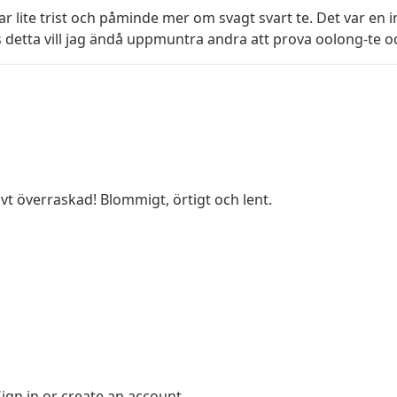
 lite trist och påminde mer om svagt svart te. Det var en i
ts detta vill jag ändå uppmuntra andra att prova oolong-te o
ivt överraskad! Blommigt, örtigt och lent.
Sign in
or
create an account