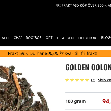
FRI FRAKT VID KÖP ÖVER 800:-, 
CHAI
ROOIBOS
ÖRT
BLOG
CIALTE
TEGUIDEN
TILLBEHÖR
Frakt 59:-. Du har
800,00 kr
kvar till fri frakt!
GOLDEN OOLON
(3)
Skriv e
94
100 gram