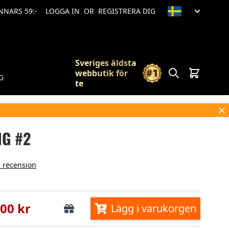
ANNARS 59:-
LOGGA IN
OR
REGISTRERA DIG
Sveriges äldsta
Sök
Vagn
webbutik för
G
te
G #2
n recension
,00 kr
Lägg i varukorgen