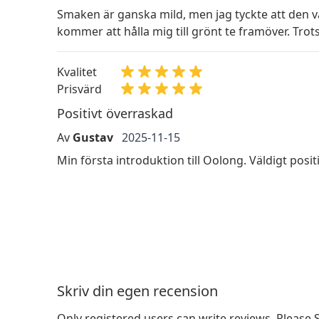
Smaken är ganska mild, men jag tyckte att den var
kommer att hålla mig till grönt te framöver. Tro
Kvalitet
Prisvärd
Positivt överraskad
Av
Gustav
2025-11-15
Min första introduktion till Oolong. Väldigt posit
Skriv din egen recension
Only registered users can write reviews. Please