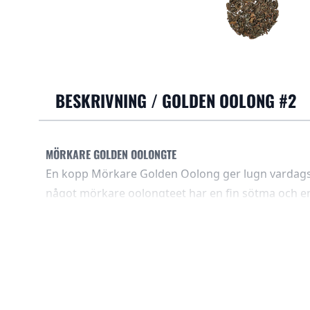
BESKRIVNING /
GOLDEN OOLONG #2
MÖRKARE GOLDEN OOLONGTE
En kopp Mörkare Golden Oolong ger lugn vardagsro
något mörkare oolongteet har en fin sötma och e
ton utan bitterhet. Bryggningen går fort, smaken 
kroppen len, vilket gör teet till en trogen följeslag
Tack vare ekologiska odlingar dricker du med gott
du är teentusiast eller bara vill ha en mild kopp får
VARFÖR VÄLJA DET HÄR TEET
• Len, söt smak utan bitterhet som skonar magen