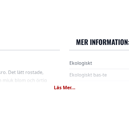
MER INFORMATION
Ekologiskt
. Det lätt rostade,
Ekologiskt bas-te
n mjuk blom och örtig
Art.Nr.
Läs Mer...
är balanserad och
are varje dag.
Ingredienser
 samvete och vare sig
 du tydlig karaktär.
Dosering