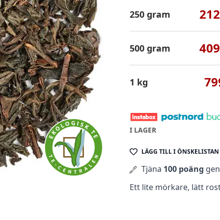
212
250 gram
409
500 gram
79
1 kg
I LAGER
LÄGG TILL I ÖNSKELISTAN
Tjäna
100 poäng
geno
Ett lite mörkare, lätt ro