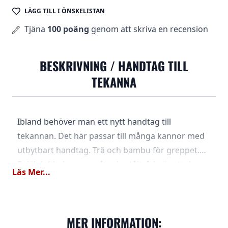
LÄGG TILL I ÖNSKELISTAN
Tjäna
100 poäng
genom att skriva en recension
BESKRIVNING /
HANDTAG TILL
TEKANNA
Ibland behöver man ett nytt handtag till
tekannan. Det här passar till många kannor med
utbytbart handtag. Trä och bambu för greppet.
Rejäl dubbel genomgående ståltråd gör att du
Läs Mer...
kan böja fast det på din kanna. Avståndet
skänklarna är cirka 11 cm. Tillverkad i Japan.
MER INFORMATION: