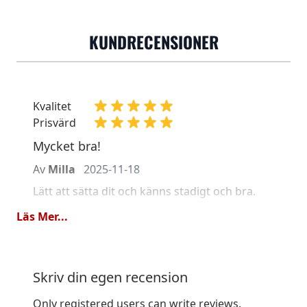
KUNDRECENSIONER
Kvalitet
Prisvärd
Mycket bra!
Av
Milla
2025-11-18
Lätt att sätta dit och känns stadigt och bra.
Läs Mer...
Kvalitet
Prisvärd
Super
Skriv din egen recension
Av
Alva
2023-11-20
Only registered users can write reviews.