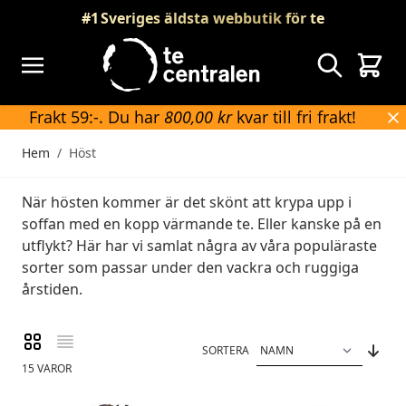
Skip to Content
#1
Sveriges äldsta webbutik för te
Sök
Vagn
Frakt 59:-. Du har
800,00 kr
kvar till fri frakt!
Hem
/
Höst
När hösten kommer är det skönt att krypa upp i
soffan med en kopp värmande te. Eller kanske på en
utflykt? Här har vi samlat några av våra populäraste
sorter som passar under den vackra och ruggiga
årstiden.
Rutnät
Lista
Visa som
SORTERA
15
VAROR