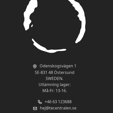
Av
Ove
2013-03-24
Jämfört med Assam Greenwood och denna
sort så är båda lika fylliga och kraftfulla. Även
denna tillhör en av mina favoriter. Svårt val.
Kvalitet
Prisvärd
Fylligt och gott
Av
Margareta
2012-09-25
Odenskogsvägen 1
Ett riktigt gott fylligt te att dricka till sin
SE-831 48 Östersund
lunchsmörgås hemma, eller att ha med i
SWEDEN.
termos på utflykter till bär- och svampskog på
Utlämning lager:
hösten.
Må-Fr: 13-16.
+46 63 123688
Kvalitet
Prisvärd
hej@tecentralen.se