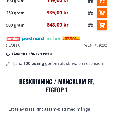
149,00 kr
100 gram
335,00 kr
250 gram
648,00 kr
500 gram
I LAGER
Art.Nr.#: 9232
LÄGG TILL I ÖNSKELISTAN
Tjäna
100 poäng
genom att skriva en recension
BESKRIVNING /
MANGALAM FF,
FTGFOP 1
Ett te av klass, fint assam-blad med många