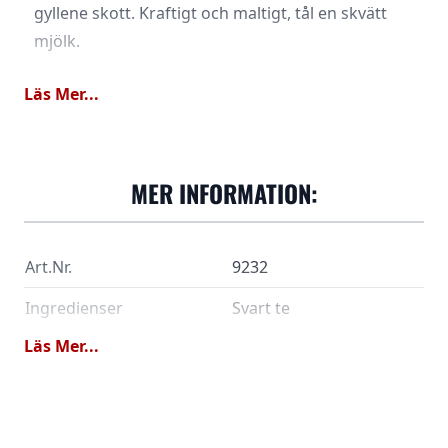
gyllene skott. Kraftigt och maltigt, tål en skvätt
mjölk.
Läs Mer...
MER INFORMATION:
Art.Nr.
9232
Ingredienser
Svart te
Läs Mer...
Dosering
2-3 gram(1½-2 tsk) / 2 dl
Vattentemperatur
95-100 grader
Tid
3-4 minuter