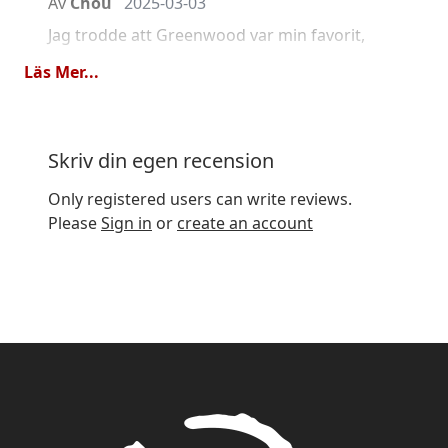
Av
Chou
2025-03-03
Jag trodde att Greenwood var min favorit,
men efter att ha köpt Mangalam blev detta
Läs Mer...
min nummer ett Assam-te.
Det smakar väldigt bra även utan mjölk. Det
är lite dyrt, men värt att köpa.
Skriv din egen recension
Kvalitet
Only registered users can write reviews.
Prisvärd
Please
Sign in
or
create an account
Lite för fyllig nästan sträv
Av
Dag
2021-07-23
Enligt mig lite för skarp fyllighet men prisvärd.
Kvalitet
Prisvärd
Prisvärd