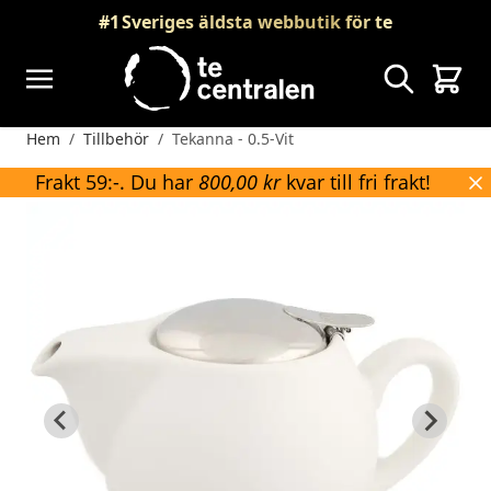
Skip to Content
#1
Sveriges äldsta webbutik för te
Sök
Vagn
Hem
/
Tillbehör
/
Tekanna - 0.5-Vit
Frakt 59:-. Du har
800,00 kr
kvar till fri frakt!