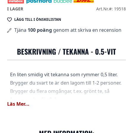
I LAGER
Art.Nr.#: 19518
LÄGG TILL I ÖNSKELISTAN
Tjäna
100 poäng
genom att skriva en recension
BESKRIVNING /
TEKANNA - 0.5-VIT
En liten smidig vit tekanna som rymmer 0,5 liter.
Brygger du svart te är den lagom till 1-2 personer.
Brygger du flera omgångar, t.ex. grönt te, så
fungerar den för 2-4 personer.
Läs Mer...
En praktisk insatssil som rår ganska djupt ingår.
Locket är avtagbart med klämfäste, så du kan
göra rent ordentligt.