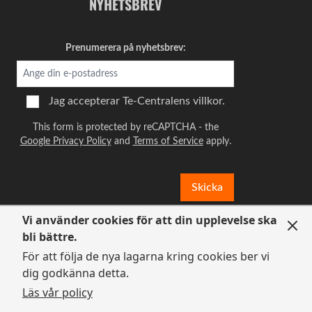
NYHETSBREV
måste för att starta dagen.
Kvalitet
Prenumerera på nyhetsbrev:
Prisvärd
Underbart & prisvärt
Jag accepterar
Te-Centralens villkor.
Av
Linnea
2023-03-02
Fantastiskt bra matcha!
This form is protected by reCAPTCHA - the
Google Privacy Policy
and
Terms of Service
apply.
Har testat några billigare varianter förr som
jag mest druckit för att det ska vara nyttigt,
men kan inte påstå att jag avnjutit det - och
Skicka
aldrig vågat ha såpass hög koncentration av
te i vattnet som man egentligen ska. Men med
Vi använder cookies för att din upplevelse ska
detta är det gott oavsett om du vill dricka med
bli bättre.
lägre koncentration eller högre för att få ett
För att följa de nya lagarna kring cookies ber vi
tjockare matchate. Visst, det är en smak att
dig godkänna detta.
vänja sig vid om man inte är van vid gröna
Läs vår policy
teer utan sötma.