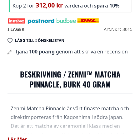
312,00 kr
Köp 2 för
vardera och
spara
10
%
I LAGER
Art.Nr.#: 3015
LÄGG TILL I ÖNSKELISTAN
Tjäna
100 poäng
genom att skriva en recension
BESKRIVNING /
ZENMI™ MATCHA
PINNACLE, BURK 40 GRAM
Zenmi Matcha Pinnacle är vårt finaste matcha och
direktimporteras från Kagoshima i södra Japan.
Det är ett matcha av ceremoniell klass med en
frisk, fyllig och aromatisk smak utan bitterhet. De
Läs Mer...