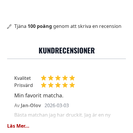
Tjäna
100 poäng
genom att skriva en recension
KUNDRECENSIONER
Kvalitet
Prisvärd
Min favorit matcha.
Av
Jan-Olov
2026-03-03
Bästa matchan jag har druckit. Jag är en ny
kund och kommer att fortsätta handla av er.
Läs Mer...
Ny beställning är redan på väg.