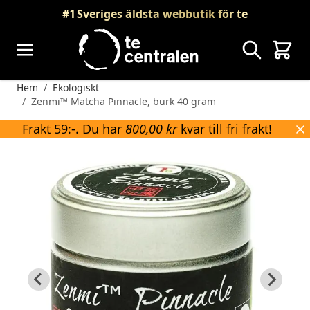
Skip to Content
#1
Sveriges äldsta webbutik för te
Sök
Vagn
Hem
/
Ekologiskt
/
Zenmi™ Matcha Pinnacle, burk 40 gram
Frakt 59:-. Du har
800,00 kr
kvar till fri frakt!