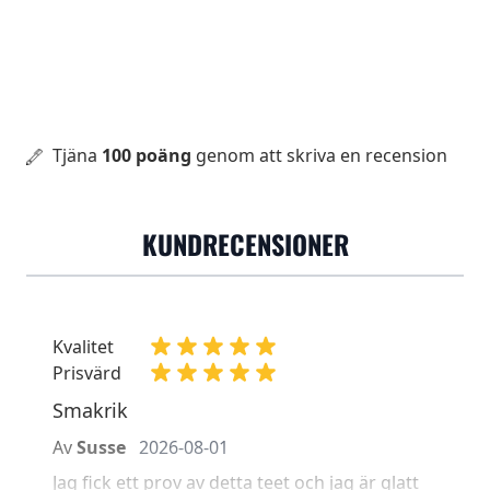
Tjäna
100 poäng
genom att skriva en recension
KUNDRECENSIONER
Kvalitet
Prisvärd
Smakrik
Av
Susse
2026-08-01
Jag fick ett prov av detta teet och jag är glatt