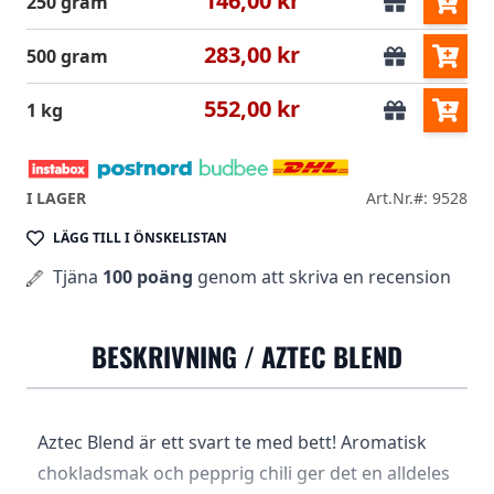
146,00 kr
250 gram
283,00 kr
500 gram
552,00 kr
1 kg
I LAGER
Art.Nr.#: 9528
LÄGG TILL I ÖNSKELISTAN
Tjäna
100 poäng
genom att skriva en recension
BESKRIVNING /
AZTEC BLEND
Aztec Blend är ett svart te med bett! Aromatisk
chokladsmak och pepprig chili ger det en alldeles