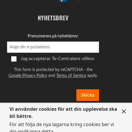
Kvalitet
NYHETSBREV
Prisvärd
Bra avvägda smaker
Prenumerera på nyhetsbrev:
Av
Åsa
2024-05-20
Smaken en perfekt blandning av kakao och
chili, inte för sött. Bra när man är godissugen.
Jag accepterar
Te-Centralens villkor.
This form is protected by reCAPTCHA - the
Kvalitet
Google Privacy Policy
and
Terms of Service
apply.
Prisvärd
Chilite, inte så mycket blend
Skicka
Av
saul
2024-03-10
Vi använder cookies för att din upplevelse ska
Ljuvlig doft, i smaken så är chilin dock väldigt
bli bättre.
överhängande och chokladen blir en rätt svag
För att följa de nya lagarna kring cookies ber vi
underton. Piripiri-hetta som kommer på
dig godkänna detta.