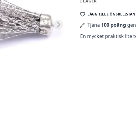
I LAGER
LÄGG TILL I ÖNSKELISTAN
Tjäna
100 poäng
geno
En mycket praktisk lite te