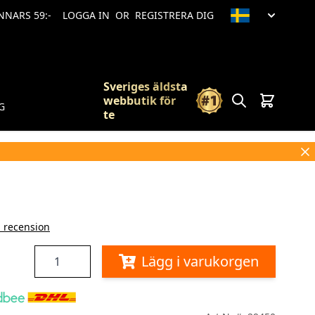
ANNARS 59:-
LOGGA IN
OR
REGISTRERA DIG
Sveriges äldsta
Sök
Vagn
webbutik för
G
te
n recension
Antal
Lägg i varukorgen