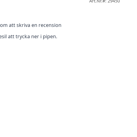
Art.Nr.#: 29450
m att skriva en recension
sil att trycka ner i pipen.