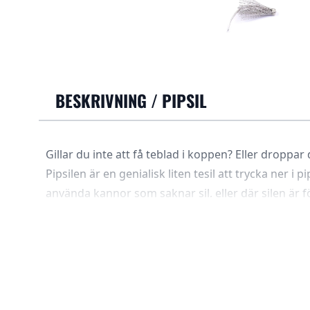
BESKRIVNING /
PIPSIL
Gillar du inte att få teblad i koppen? Eller droppar
Pipsilen är en genialisk liten tesil att trycka ner i 
använda kannor som saknar sil, eller där silen är 
bladen får röra sig fritt i kannan, blir det maximal
Som en liten bonus får den kannan att inte droppa,
metallbågen är en droppfångare som leder de sista
kannan.
Den lilla tekvasten är enkel att använda: Man för ne
knixen i droppfångaren når pipens kant.