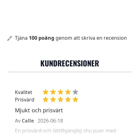
Tjäna
100 poäng
genom att skriva en recension
KUNDRECENSIONER
Kvalitet
Prisvärd
Mjukt och prisvärt
Av
Calle
2026-06-18
En prisvärd och lättillgänglig shu puer med
toner av malt, kex, vanilj, skog, mossa och