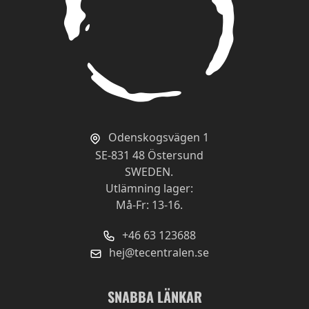
det brukar räcka till 3-4 omgångar. ( tar
ordentligt med teblad i kannan/termosen).
Kvalitet
Prisvärd
Jättegott!
Av
MH
2024-05-27
Odenskogsvägen 1
Mycket gott te med bra smak.
SE-831 48 Östersund
SWEDEN.
Utlämning lager:
Kvalitet
Må-Fr: 13-16.
Prisvärd
Godare än andra puer
+46 63 123688
hej@tecentralen.se
Av
Dag
2022-04-10
Lite fylligare än ej ekologiska Pu er på nått
SNABBA LÄNKAR
sätt