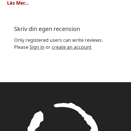
Läs Mer...
jord. Inte den mest uthålliga eller komplexa
puern, men en mycket trevlig vardags puer
som levererar mer än vad priset antyder.
Skriv din egen recension
Kvalitet
Only registered users can write reviews.
Prisvärd
Please
Sign in
or
create an account
Istället för kaffe
Av
Gustav
2025-08-24
Sen jag upptäckte det här teét har jag helt
slutat dricka kaffe på morgonen och brygger
istället detta te. Smaken är jordig och fyllig
med en unik mjuk munkänsla. Det bästa är att
oavsett hur starkt man brygger det och hur
länge det drar är det ändå helt utan bitterhet
eller strävhet. Jag brygger det starkt och låter
det dra länge s.k. ”western” eller ”grandpa
style” och fyller på med nytt hett vatten och