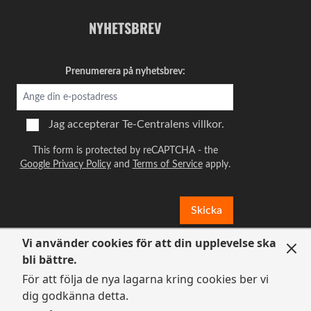
och väggar som man har kastat vatten på.
NYHETSBREV
Smakar dämpat. Väldigt behagligt. Ingen
beska.
Prenumerera på nyhetsbrev:
Kvalitet
Prisvärd
Mycket gott
Jag accepterar
Te-Centralens villkor.
Av
Eric
2014-12-26
This form is protected by reCAPTCHA - the
Google Privacy Policy
and
Terms of Service
apply.
En stark, mustig och robust smak, som är
typiskt för pu'erh téer. Om jag skulle definiera
smaken på lite billigare shu pu, skulle jag
Skicka
hänvisa till detta té.
Vi använder cookies för att din upplevelse ska
Kvalitet
bli bättre.
Prisvärd
För att följa de nya lagarna kring cookies ber vi
dig godkänna detta.
Gott