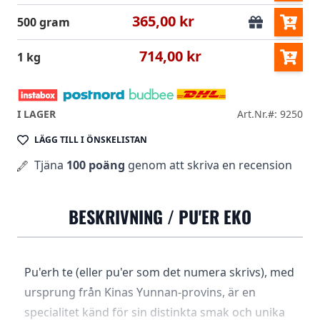
365,00 kr
500 gram
714,00 kr
1 kg
I LAGER
Art.Nr.#: 9250
LÄGG TILL I ÖNSKELISTAN
Tjäna
100 poäng
genom att skriva en recension
BESKRIVNING /
PU'ER EKO
Pu'erh te (eller pu'er som det numera skrivs), med
ursprung från Kinas Yunnan-provins, är en
specialitet känd för sin distinkta smak och unika