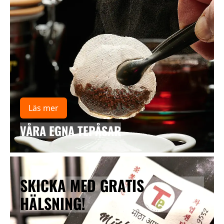
Läs mer
VÅRA EGNA TEPÅSAR
SKICKA MED GRATIS
HÄLSNING!