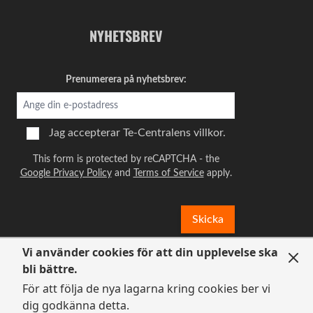
Av
Katarina
2024-10-23
Funkar varmt och som iste. Blommigt och lite,
NYHETSBREV
men inte för sött.
Prenumerera på nyhetsbrev:
Kvalitet
Prisvärd
Luktar gott men blir ganska beskt
Jag accepterar
Te-Centralens villkor.
Av
Emil
2024-10-02
This form is protected by reCAPTCHA - the
Luktar gott och somrigt men upplever att det
Google Privacy Policy
and
Terms of Service
apply.
blir ganska beskt. Inte min favorit men kan
förstå att många gillar det.
Skicka
Kvalitet
Vi använder cookies för att din upplevelse ska
Prisvärd
bli bättre.
En favorit
För att följa de nya lagarna kring cookies ber vi
dig godkänna detta.
Av
Georg Karperyd
2024-10-01