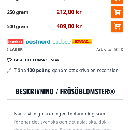
212,00 kr
250 gram
409,00 kr
500 gram
I LAGER
Art.Nr.#: 5028
LÄGG TILL I ÖNSKELISTAN
Tjäna
100 poäng
genom att skriva en recension
BESKRIVNING /
FRÖSÖBLOMSTER®
När vi ville göra en egen teblandning som
förenar det svenska och det asiatiska, dök
den här tanken upp: Ett te med smaker som