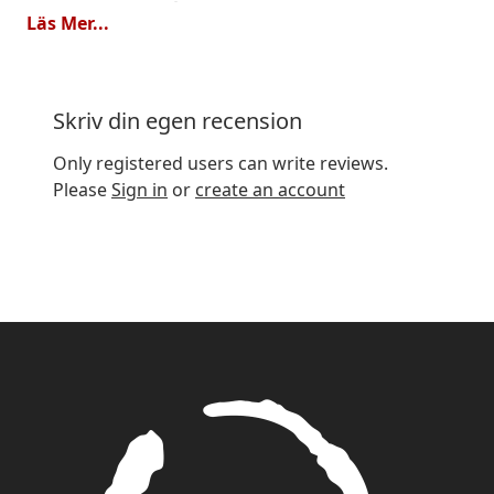
aldrig köper något annat svart te.
Läs Mer...
*** Te-Centralen svarar ***
Skriv din egen recension
Ha, ha - ja det blir lätt så när man hittat rätt....
Only registered users can write reviews.
Please
Sign in
or
create an account
Kvalitet
Prisvärd
Bästa tebutiken
Av
Lotta
2025-11-30
Godaste teet och snabb leverans.
Kvalitet
Prisvärd
Kul med variation!