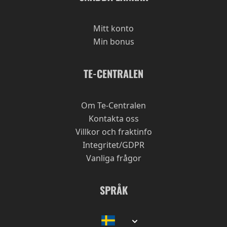
Sådär
Mitt konto
Av
Andrea
2025-03-16
Min bonus
Luktar jättejättegott, men smakar ingenting.
TE-CENTRALEN
Kvalitet
Prisvärd
Om Te-Centralen
Vill du smaka på midsommar?
Kontakta oss
Av
Bahar
2024-12-13
Villkor och fraktinfo
Denna te är typ hela sommardofterna och
Integritet/GDPR
smakerna i en kopp!
Vanliga frågor
Kvalitet
SPRÅK
Prisvärd
Gott!