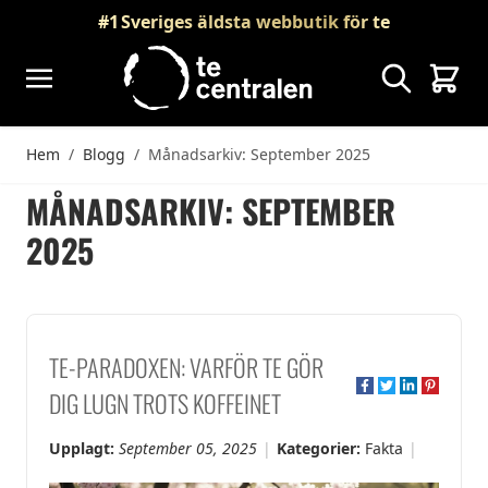
Skip to Content
#1
Sveriges äldsta webbutik för te
Sök
Vagn
Hem
/
Blogg
/
Månadsarkiv: September 2025
MÅNADSARKIV: SEPTEMBER
2025
TE-PARADOXEN: VARFÖR TE GÖR
DIG LUGN TROTS KOFFEINET
Upplagt:
September 05, 2025
Kategorier:
Fakta