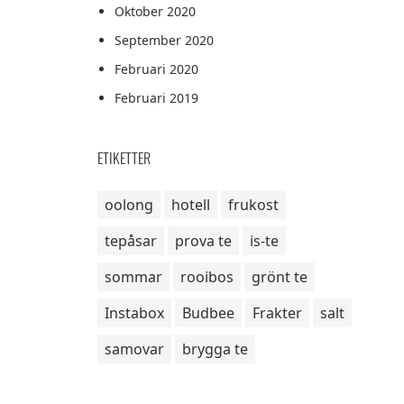
Oktober 2020
September 2020
Februari 2020
Februari 2019
ETIKETTER
oolong
hotell
frukost
tepåsar
prova te
is-te
sommar
rooibos
grönt te
Instabox
Budbee
Frakter
salt
samovar
brygga te