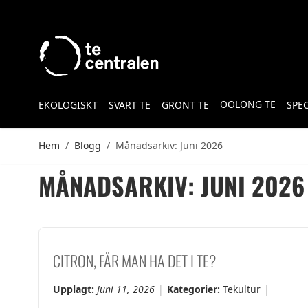
Skip to Content
OOLONG TE
EKOLOGISKT
SVART TE
GRÖNT TE
SPE
Hem
/
Blogg
/
Månadsarkiv: Juni 2026
MÅNADSARKIV: JUNI 2026
CITRON, FÅR MAN HA DET I TE?
Upplagt:
Juni 11, 2026
Kategorier:
Tekultur