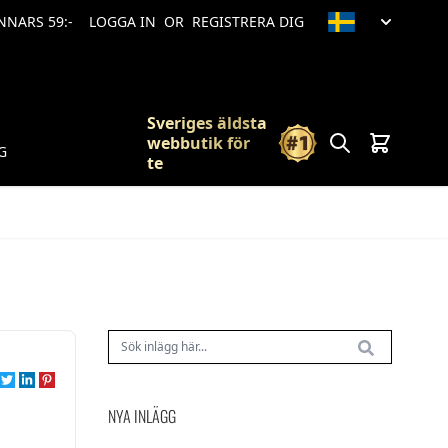
ANNARS 59:-
LOGGA IN
OR
REGISTRERA DIG
Sveriges äldsta
Sök
Vagn
webbutik för
G
te
NYA INLÄGG