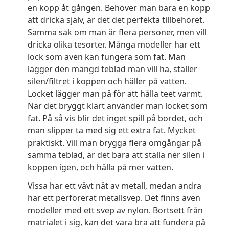
en kopp åt gången. Behöver man bara en kopp
att dricka själv, är det det perfekta tillbehöret.
Samma sak om man är flera personer, men vill
dricka olika tesorter. Många modeller har ett
lock som även kan fungera som fat. Man
lägger den mängd teblad man vill ha, ställer
silen/filtret i koppen och häller på vatten.
Locket lägger man på för att hålla teet varmt.
När det bryggt klart använder man locket som
fat. På så vis blir det inget spill på bordet, och
man slipper ta med sig ett extra fat. Mycket
praktiskt. Vill man brygga flera omgångar på
samma teblad, är det bara att ställa ner silen i
koppen igen, och hälla på mer vatten.
Vissa har ett vävt nät av metall, medan andra
har ett perforerat metallsvep. Det finns även
modeller med ett svep av nylon. Bortsett från
matrialet i sig, kan det vara bra att fundera på