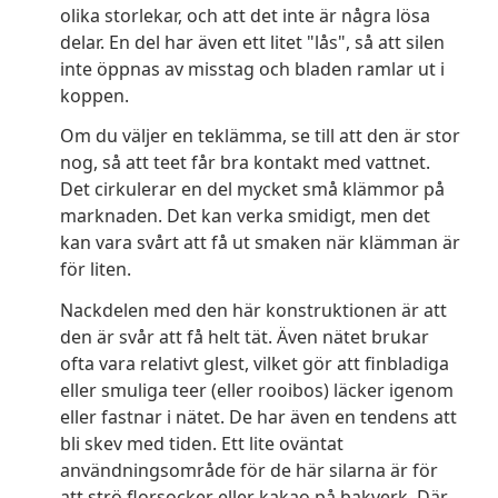
olika storlekar, och att det inte är några lösa
delar. En del har även ett litet "lås", så att silen
inte öppnas av misstag och bladen ramlar ut i
koppen.
Om du väljer en teklämma, se till att den är stor
nog, så att teet får bra kontakt med vattnet.
Det cirkulerar en del mycket små klämmor på
marknaden. Det kan verka smidigt, men det
kan vara svårt att få ut smaken när klämman är
för liten.
Nackdelen med den här konstruktionen är att
den är svår att få helt tät. Även nätet brukar
ofta vara relativt glest, vilket gör att finbladiga
eller smuliga teer (eller rooibos) läcker igenom
eller fastnar i nätet. De har även en tendens att
bli skev med tiden. Ett lite oväntat
användningsområde för de här silarna är för
att strö florsocker eller kakao på bakverk. Där