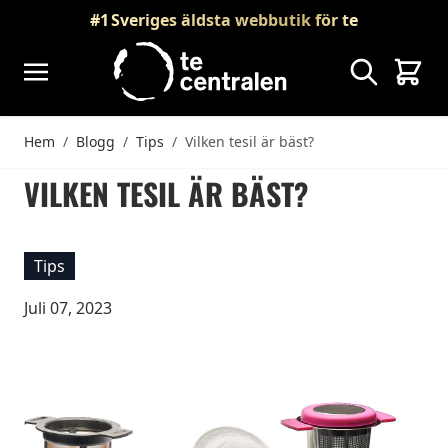
Skip to Content
#1
Sveriges äldsta webbutik för te
Sök
Vagn
Hem
/
Blogg
/
Tips
/
Vilken tesil är bäst?
VILKEN TESIL ÄR BÄST?
Tips
Juli 07, 2023