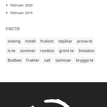
Februari 2020
Februari 2019
ETIKETTER
oolong
hotell
frukost
tepåsar
prova te
is-te
sommar
rooibos
grönt te
Instabox
Budbee
Frakter
salt
samovar
brygga te