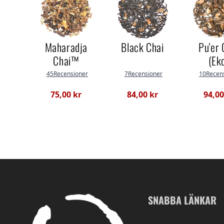
Maharadja
Black Chai
Pu'er 
Chai™
(Ek
45Recensioner
7Recensioner
10Recen
75,00 kr
84,00 kr
94,00
SNABBA LÄNKAR