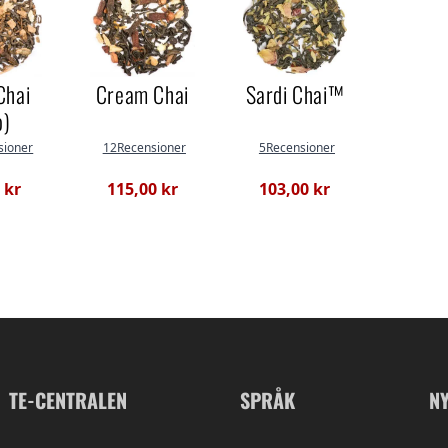
Chai
Cream Chai
Sardi Chai™
o)
sioner
12Recensioner
5Recensioner
 kr
115,00 kr
103,00 kr
TE-CENTRALEN
SPRÅK
N