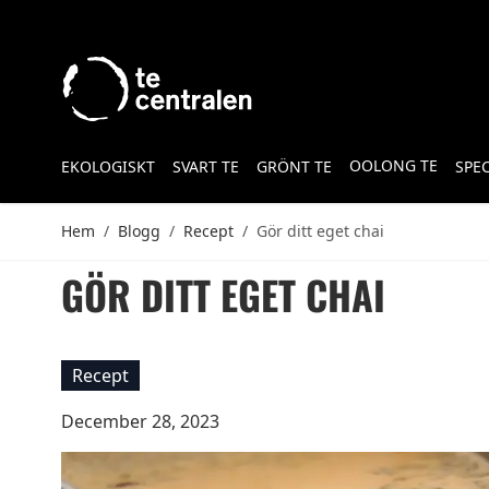
Skip to Content
OOLONG TE
EKOLOGISKT
SVART TE
GRÖNT TE
SPE
Hem
/
Blogg
/
Recept
/
Gör ditt eget chai
GÖR DITT EGET CHAI
Recept
December 28, 2023