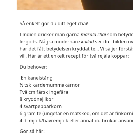
Så enkelt gör du ditt eget chai!
I Indien dricker man gärna
masala chai
som betyder
lergods. Några modernare
kullad
ser du i bilden 
har det fått betydelsen kryddat te... Vi säljer först
vill. Här är ett enkelt recept för två rejäla koppar:
Du behöver:
En kanelstång
½ tsk kardemummakärnor
Två cm färsk ingefära
8 kryddnejlikor
4 svartpepparkorn
6 gram te (ungefär en matsked, om det är finkorn
4 dl mjölk/havremjölk eller annat du brukar använ
Gör så här: