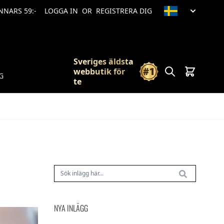
ANNARS 59:-
LOGGA IN
OR
REGISTRERA DIG
Sveriges äldsta
Sök
Vagn
webbutik för
G
te
NYA INLÄGG