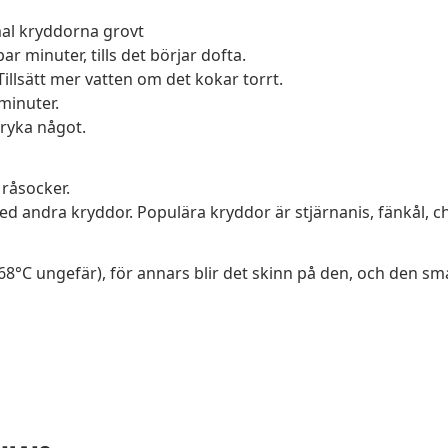
mal kryddorna grovt
r minuter, tills det börjar dofta.
Tillsätt mer vatten om det kokar torrt.
 minuter.
r ryka något.
råsocker.
ed andra kryddor. Populära kryddor är stjärnanis, fänkål, chi
r 68°C ungefär), för annars blir det skinn på den, och den s