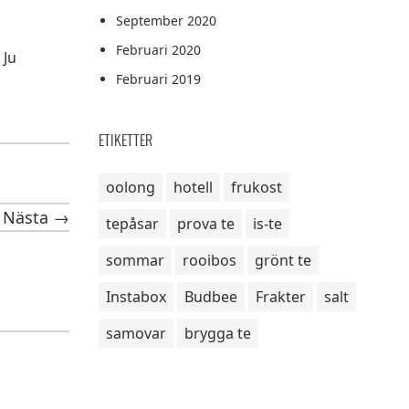
September 2020
Februari 2020
 Ju
Februari 2019
ETIKETTER
oolong
hotell
frukost
Nästa →
tepåsar
prova te
is-te
sommar
rooibos
grönt te
Instabox
Budbee
Frakter
salt
samovar
brygga te