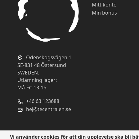
Mitt konto
Min bonus
Odenskogsvägen 1
SE-831 48 Östersund
SWEDEN.
Utlämning lager:
Må-Fr: 13-16.
+46 63 123688
hej@tecentralen.se
Vi använder cookies för att din upplevelse ska bli bä