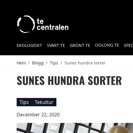
Skip to Content
OOLONG TE
EKOLOGISKT
SVART TE
GRÖNT TE
SPE
Hem
/
Blogg
/
Tips
/
Sunes hundra sorter
SUNES HUNDRA SORTER
Tips
Tekultur
December 22, 2020