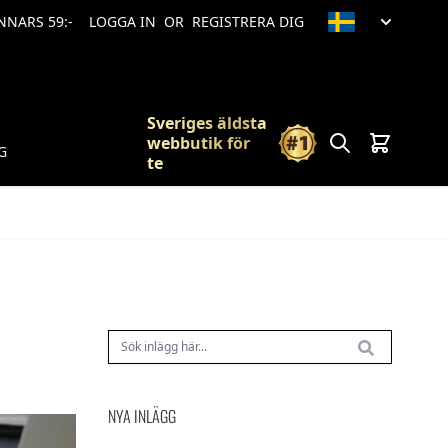
ANNARS 59:-
LOGGA IN
OR
REGISTRERA DIG
Sveriges äldsta
Sök
Vagn
webbutik för
G
te
NYA INLÄGG