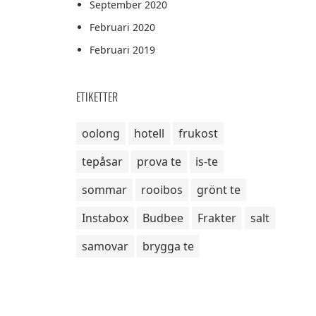
September 2020
Februari 2020
Februari 2019
ETIKETTER
oolong
hotell
frukost
tepåsar
prova te
is-te
sommar
rooibos
grönt te
Instabox
Budbee
Frakter
salt
samovar
brygga te