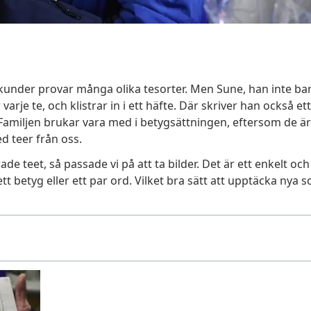
nder provar många olika tesorter. Men Sune, han inte bar
arje te, och klistrar in i ett häfte. Där skriver han också et
. Familjen brukar vara med i betygsättningen, eftersom de ä
ed teer från oss.
ade teet, så passade vi på att ta bilder. Det är ett enkelt oc
 ett betyg eller ett par ord. Vilket bra sätt att upptäcka nya s